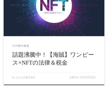
2021年9月25日に、週刊少年ジャンプを出版する集英社が、
マンガアート販売事業「集英社マンガアー […]
その他の税金
話題沸騰中！【海賊】ワンピー
ス×NFTの法律＆税金
by
みんなの株式会社
公開済み
2022年3月2日