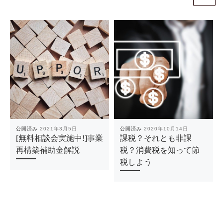
公開済み
2021年3月5日
公開済み
2020年10月14日
[無料相談会実施中!]事業
課税？それとも非課
再構築補助金解説
税？消費税を知って節
税しよう