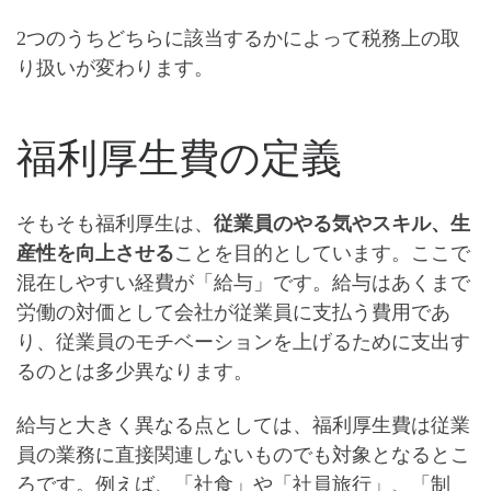
2つのうち
どちらに該当するかによって税務上の取
り扱いが変わります
。
福利厚生費の定義
そもそも福利厚生は、
従業員のやる気やスキル、
生
産性を向上させる
ことを目的としています。ここで
混在しやすい経費が「
給与
」です。給与はあくまで
労働の対価として会社が従業員に支払う費用であ
り、従業員のモチベーションを上げるために支出す
るのとは多少異なります。
給与と大きく異なる点としては、
福利厚生費は従業
員の業務に直接関連しないものでも対象となる
とこ
ろです。例えば、「
社食
」や「
社員旅行
」、「
制