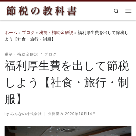
コンテンツへスキップ
Search
メ
ホーム
»
ブログ
»
税制・補助金解説
»
福利厚生費を出して節税し
よう【社食・旅行・制服】
税制・補助金解説
ブログ
福利厚生費を出して節税
しよう【社食・旅行・制
服】
by
みんなの株式会社
|
公開済み
2020年10月14日