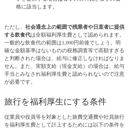
格に該当します。
ただし、
社会通念上の範囲で残業者や日直者に提供
する飲食代
は全額福利厚生費として認められます。
一般的な飲食代の範囲は
1,000円前後
でしょう。明
確な金額基準はないものの
税務調査等で高額すぎる
と判断された場合は、給与に修正
しなければなりま
せん。また、
実額支給（現金支給）の場合は、給与
手当とみなされ福利厚生費と認められない
ので注意
が必要です。
旅行を福利厚生にする条件
従業員や役員等を対象とした旅費交通費や社員旅行
を福利厚生費として計上するためには以下の条件を