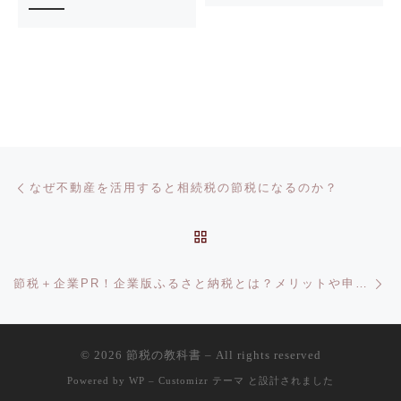
投稿ナビゲーション
前の投稿
なぜ不動産を活用すると相続税の節税になるのか？
投稿リストに戻る
次
節税＋企業PR！企業版ふるさと納税とは？メリットや申請方法を解説
© 2026
節税の教科書
– All rights reserved
Powered by
WP
–
Customizr テーマ
と設計されました