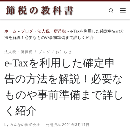
コンテンツへスキップ
Search
メ
ホーム
»
ブログ
»
法人税・所得税
»
e-Taxを利用した確定申告の方
法を解説！必要なものや事前準備まで詳しく紹介
法人税・所得税
ブログ
お知らせ
e-Taxを利用した確定申
告の方法を解説！必要な
ものや事前準備まで詳し
く紹介
by
みんなの株式会社
|
公開済み
2021年3月17日