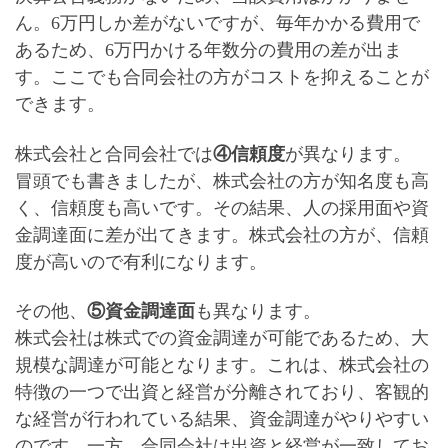
ん。6万円しか差がないですが、
毎年かかる費用で
あるため、6万円かける年数分の費用の差が出ま
す
。ここでも合同会社の方がコストを抑えることが
できます。
株式会社と合同会社では
④信頼度
が異なります。
冒頭でも書きましたが、
株式会社の方が知名度も高
く、信頼度も高い
です。その結果、人の採用面や資
金調達面に差が出てきます。
株式会社の方が、信頼
度が高いので有利になります
。
その他、
⑤資金調達面
も異なります。
株式会社は株式での資金調達が可能であるため、
大
規模な調達が可能
となります。これは、株式会社の
特徴の一つで出資と経営が分離されており、
客観的
な経営が行われている結果、資金調達がやりやすい
のです。一方、合同会社は出資と経営が一致してお