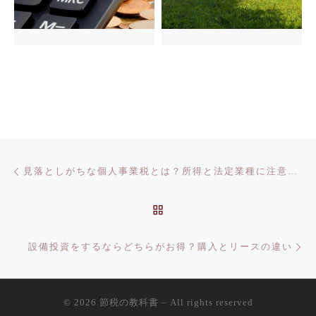
投稿ナビゲーション
前の投稿
見落としがちな個人事業税とは？所得と法定業種に注意しよう
投稿リストに戻る
次
設備投資をするならどちらがお得？購入とリースの違い
© 2026
節税の教科書
– All rights reserved