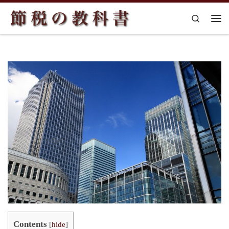
コンテンツへスキップ
Search
メ
Contents
[
hide
]