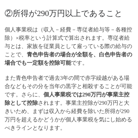
②所得が290万円以上であること
個人事業税は
（収入－経費－専従者給与等－各種控
除）×税率
という計算式で算出されます。専従者給
与とは、家族を従業員として雇っている際の給与の
ことで、
青色申告者の場合が全額を、白色申告者の
場合でも一定額を控除可能
です。
また青色申告者で過去3年の間で赤字繰越がある場
合などもその分を当年の黒字と相殺することが可能
です。さらに、
個人事業税では290万円が事業主控
除として控除
されます。事業主控除が290万円と大
きいため、
まずは収入から経費を除いた所得が290
万円を超えるかどうかが個人事業税を気にし始める
べきライン
となります。