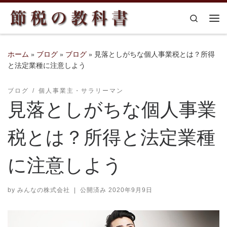
コンテンツへスキップ
Search
メ
ホーム
»
ブログ
»
ブログ
»
見落としがちな個人事業税とは？所得
と法定業種に注意しよう
ブログ
個人事業主・サラリーマン
見落としがちな個人事業
税とは？所得と法定業種
に注意しよう
by
みんなの株式会社
|
公開済み
2020年9月9日