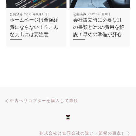
公開済み
2020年9月15日
公開済み
2021年6月9日
ホームページは全額経
会社設立時に必要な11
費にならない！？こん
の書類と2つの費用を解
な支出には要注意
説！早めの準備が肝心
投稿ナビゲーション
前の投稿
中古ヘリコプターを購入して節税
投稿リストに戻る
次
株式会社と合同会社の違い（節税の観点）