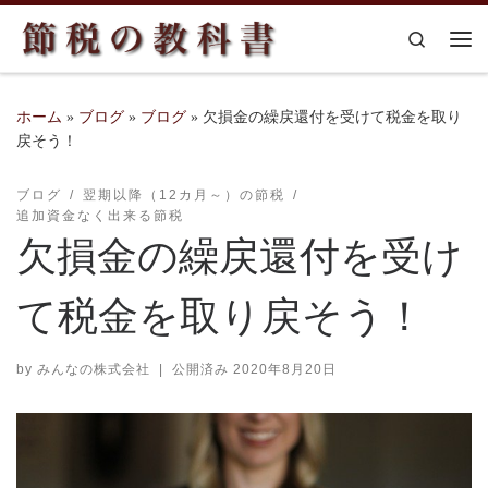
コンテンツへスキップ
Search
メ
ホーム
»
ブログ
»
ブログ
»
欠損金の繰戻還付を受けて税金を取り
戻そう！
ブログ
翌期以降（12カ月～）の節税
追加資金なく出来る節税
欠損金の繰戻還付を受け
て税金を取り戻そう！
by
みんなの株式会社
|
公開済み
2020年8月20日