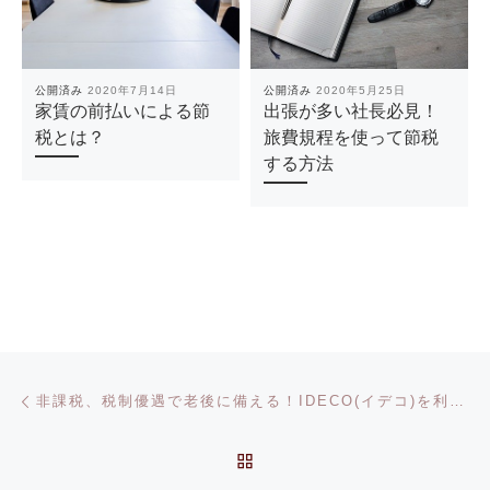
公開済み
2020年7月14日
公開済み
2020年5月25日
家賃の前払いによる節
出張が多い社長必見！
税とは？
旅費規程を使って節税
する方法
投稿ナビゲーション
前の投稿
非課税、税制優遇で老後に備える！IDECO(イデコ)を利用した節税についてご紹介！
投稿リストに戻る