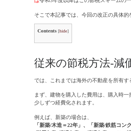
は
令和3年度以降はこの節税スキームの
そこで本記事では、
今回の改正の具体的
Contents
[
hide
]
従来の節税方法‐減
では、これまでは海外の不動産を所有す
まず、建物を購入した費用は、購入時一
少しずつ経費化されます。
例えば、新築の場合は、
「新築/木造＝22年」、「新築/鉄筋コン