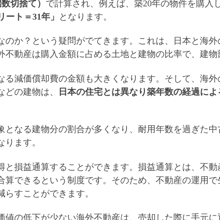
端数切捨て）
で計算され、例えば、築20年の物件を購入
リート＝31年」
となります。
なのか？
という疑問がでてきます。これは、日本と海外
外不動産は購入金額に占める土地と建物の比率で、建物
なる減価償却費の金額も大きくなります。そして、海外
などの建物は、
日本の住宅とは異なり
築年数の経過によ
象となる建物分の割合が多くなり、
耐用年数を過ぎた中
なります
。
得と
損益通算
することができます。損益通算とは、不動
合算できるという制度です。そのため、
不動産の運用で
減らすことができます
。
価値の低下が少ない海外不動産は、売却した際に手元に