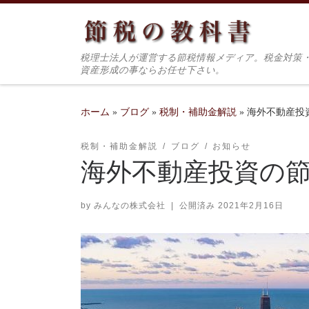
コンテンツへスキップ
税理士法人が運営する節税情報メディア。税金対策
資産形成の事ならお任せ下さい。
ホーム
»
ブログ
»
税制・補助金解説
»
海外不動産投
税制・補助金解説
ブログ
お知らせ
海外不動産投資の
by
みんなの株式会社
|
公開済み
2021年2月16日