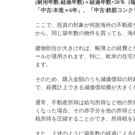
(耐用年数‐経過年数)＋経過年数×20％（
「中古/木造＝6年」、「中古/鉄筋コンク
ここで、
投資の対象が何故海外の不動産
から、同じ築年数の物件を買っても、海
建物割合が大きければ、帳簿上の経費と
ールが適用されます。特に、欧米の住宅
ます。
そのため、購入金額のうち減価償却の対
で、経費計上できる減価償却費が大きく
通常、不動産所得は給与所得など他の所
くなった場合、その赤字分を他の所得と
税所得を圧縮することができ、所得税を
また、上述のように築年数の経過による