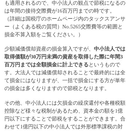
も適用されるので、
中小法人の観点で節税になるの
は年間の接待交際費が16百万円までの時
です。
（詳細は国税庁のホームページ内のタックスアンサ
ー（よくある税の質問）No.5265交際費等の範囲と
損金不算入額をご覧ください。）
少額減価償却資産の損金算入ですが、
中小法人では
取得価額が30万円未満の資産を取得した際に
年間3
百万円までは全額損金に計上できる
というもので
す。大法人では減価償却されることで最終的には全
て損金にはなりますが、一括で損金にする方が単年
の損金は多くなりますので節税となります。
その他、
中小法人には欠損金の繰戻還付や各種税額
控除など様々な税制があるため、資本金の額を1億
円以下にすることで節税をすることができます
。合
わせて1億円以下の中小法人では外形標準課税の対