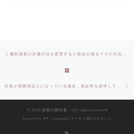
投稿ナビゲーション
前の投稿
棚卸資産の評価方法を変更すると税金が減る？その方法とは
投稿リストに戻る
次
社長が債務保証人になっている場合、保証料を請求して節税出来るか？
© 2026
節税の教科書
– All rights reserved
Powered by
WP
–
Customizr テーマ
と設計されました