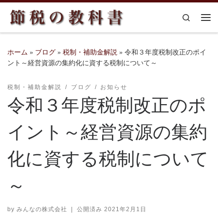
コンテンツへスキップ
Search
メ
ホーム
»
ブログ
»
税制・補助金解説
»
令和３年度税制改正のポイ
ント～経営資源の集約化に資する税制について～
税制・補助金解説
ブログ
お知らせ
令和３年度税制改正のポ
イント～経営資源の集約
化に資する税制について
～
by
みんなの株式会社
|
公開済み
2021年2月1日