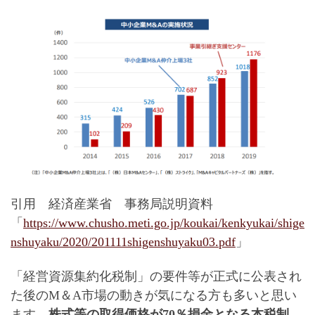
引用 経済産業省 事務局説明資料
「
https://www.chusho.meti.go.jp/koukai/kenkyukai/shige
nshuyaku/2020/201111shigenshuyaku03.pdf
」
「経営資源集約化税制」の要件等が正式に公表され
た後のM＆A市場の動きが気になる方も多いと思い
ます。
株式等の取得価格が70％損金となる本税制