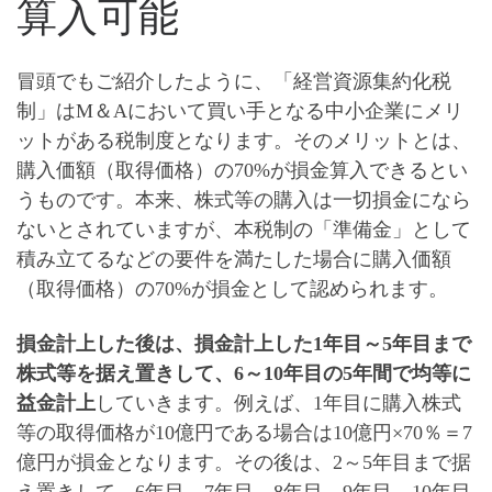
算入可能
冒頭でもご紹介したように、「経営資源集約化税
制」はM＆Aにおいて
買い手となる中小企業にメリ
ットがある税制度
となります。そのメリットとは、
購入価額（取得価格）の70%が損金算入できる
とい
うものです。本来、株式等の購入は一切損金になら
ないとされていますが、本税制の「準備金」として
積み立てるなどの要件を満たした場合に購入価額
（取得価格）の70%が損金として認められます。
損金計上した後は、損金計上した1年目～5年目まで
株式等を据え置きして、
6～10年目の5年間で均等に
益金計上
していきます。例えば、1年目に購入株式
等の取得価格が10億円である場合は10億円×70％＝7
億円が損金となります。その後は、2～5年目まで据
え置きして、6年目、7年目、8年目、9年目、10年目