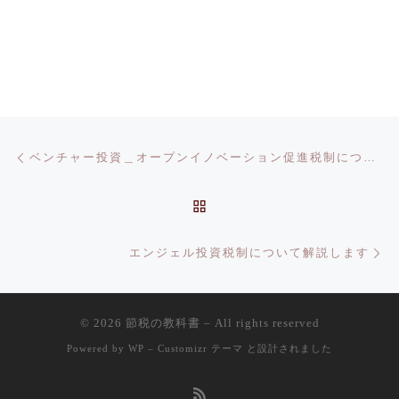
投稿ナビゲーション
前の投稿
ベンチャー投資＿オープンイノベーション促進税制について解説します
投稿リストに戻る
次
エンジェル投資税制について解説します
© 2026
節税の教科書
– All rights reserved
Powered by
WP
–
Customizr テーマ
と設計されました